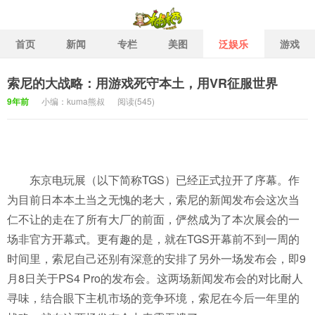
首页
新闻
专栏
美图
泛娱乐
游戏
索尼的大战略：用游戏死守本土，用VR征服世界
柚栖二次元社区 二次元泛娱
9年前
小编：kuma熊叔
阅读(
545)
东京电玩展（以下简称TGS）已经正式拉开了序幕。作
为目前日本本土当之无愧的老大，索尼的新闻发布会这次当
仁不让的走在了所有大厂的前面，俨然成为了本次展会的一
场非官方开幕式。更有趣的是，就在TGS开幕前不到一周的
时间里，索尼自己还别有深意的安排了另外一场发布会，即9
月8日关于PS4 Pro的发布会。这两场新闻发布会的对比耐人
寻味，结合眼下主机市场的竞争环境，索尼在今后一年里的