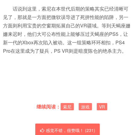
话说到这里，索尼在本世代后期的策略其实已经清晰可
见了，那就是一方面把微软误导进了死拼性能的陷阱，另一
方面则利用宝贵的空窗期拓展自己的VR疆域。等到天蝎座姗
姗来迟时，他们大可公布性能上能够压过天蝎座的PS5，让
新一代的Xbox再次陷入被动。这一组策略环环相扣，PS4
Pro在这里成为了疑兵，PS VR则是暗度陈仓的绝杀主力。
继续阅读：
索尼
游戏
VR
感觉不错，很赞哦！ (
231
)