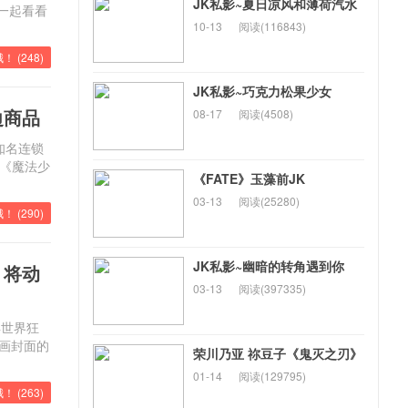
JK私影~夏日凉风和薄荷汽水
一起看看
10-13
阅读(116843)
！ (
248
)
JK私影~巧克力松果少女
边商品
08-17
阅读(4508)
知名连锁
）《魔法少
《FATE》玉藻前JK
03-13
阅读(25280)
！ (
290
)
JK私影~幽暗的转角遇到你
》将动
03-13
阅读(397335)
异世界狂
漫画封面的
荣川乃亚 祢豆子《鬼灭之刃》
01-14
阅读(129795)
！ (
263
)