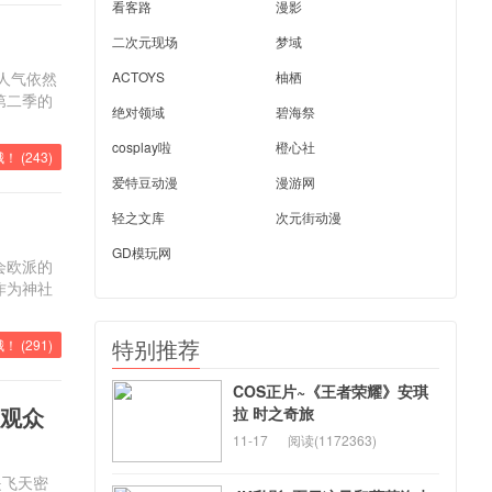
看客路
漫影
二次元现场
梦域
人气依然
ACTOYS
柚栖
第二季的
绝对领域
碧海祭
cosplay啦
橙心社
！ (
243
)
爱特豆动漫
漫游网
轻之文库
次元街动漫
GD模玩网
会欧派的
作为神社
特别推荐
！ (
291
)
COS正片~《王者荣耀》安琪
对观众
拉 时之奇旅
11-17
阅读(1172363)
是飞天密