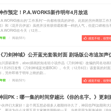
神作预定！P.A.WORKS新作明年4月放送
P.A.WORKS推出的“工作系列”一向都有很高的评价。此前的另外两部工作
箱》和《花开吕伊波》虽然并没有获得霸权番一样的人气，但是口碑相当
P.A.WORKS在今天（12月...
9年前
/
阅读(551)
感觉不错，很赞哦
《刀剑神域》公开蓝光套装封面 剧场版公布追加声
由川原砾著作，abec插画的知名轻小说作品《刀剑神域》改编的同名动画将
年1月25日发售《刀剑神域蓝光碟BOX》。今天（12月6日）该套装的封
布，另外即将于明年上映的剧...
9年前
/
阅读(521)
感觉不错，很赞哦
神回PK：哪一集的时间穿越比《你的名字。》更刺
小伙伴们大家好！这个周五想必很多人都期待许久了，神回也PK如期和大
了。要说为什么这周五是大家翘首期盼的一天，当然是因为新海诚的《你