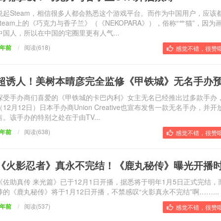
说起Steam，相信很多人都会熟悉这个游戏平台。而作为中国用户，应该
steam上的《巧克力与香子兰》（《NEKOPARA》），俗称“艹猫”，因为
中国人，所以在中国的宅圈里更有人气...
9年前
/
阅读(618)
感觉不错，很赞哦
超诱人！美树本晴彦完全监修《甲铁城》无名手办
深受手办商们喜爱的《甲铁城的卡巴内利》女主无名已经推出过多款手办
（12月12日）日本手办商Union Creative也宣布发售一款无名手办，并
售。该手办的特别之处在于由TV...
9年前
/
阅读(638)
感觉不错，很赞哦
《火影忍者》真永不完结！《鹿丸秘传》曝光开播
《佐助真传 来光篇》已于12月1日开播，据悉将于明年1月5日正式完结，
棒的《鹿丸秘传》将于1月12日开播，不禁感叹“火影真永不完结”啊……...
9年前
/
阅读(537)
感觉不错，很赞哦