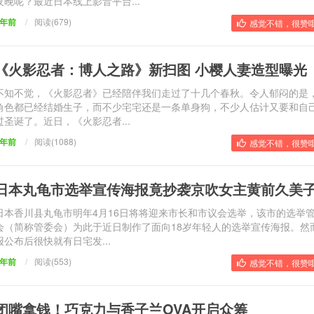
夜晚呢？最近日本线上影音平台...
9年前
/
阅读(679)
感觉不错，很赞哦
《火影忍者：博人之路》新扫图 小樱人妻造型曝光
不知不觉，《火影忍者》已经陪伴我们走过了十几个春秋。令人郁闷的是
角色都已经结婚生子，而不少宅宅还是一条单身狗，不少人估计又要和自
过圣诞了。近日，《火影忍者...
9年前
/
阅读(1088)
感觉不错，很赞哦
日本丸龟市选举宣传海报竟抄袭京吹女主黄前久美
日本香川县丸龟市明年4月16日将将迎来市长和市议会选举，该市的选举
会（简称管委会）为此于近日制作了面向18岁年轻人的选举宣传海报。然
报公布后很快就有日宅发...
9年前
/
阅读(553)
感觉不错，很赞哦
闭嘴拿钱！巧克力与香子兰OVA开启众筹