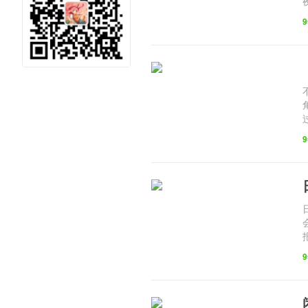
元社区 二
次元泛娱