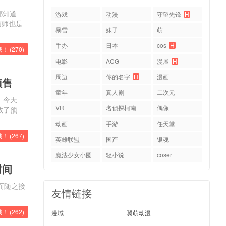
都知道
游戏
动漫
守望先锋
H
画师也是
暴雪
妹子
萌
手办
日本
cos
H
！ (
270
)
电影
ACG
漫展
H
周边
你的名字
H
漫画
预售
童年
真人剧
二次元
，今天
VR
名侦探柯南
偶像
开放了预
动画
手游
任天堂
！ (
267
)
英雄联盟
国产
银魂
魔法少女小圆
轻小说
coser
时间
而随之接
友情链接
！ (
262
)
漫域
翼萌动漫