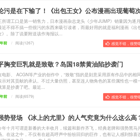
论污是在下输了！《出包王女》公布漫画出现葡萄
正所谓工口是第一销售力，日本漫画杂志龙头《少年JUMP》销量因为逐
最近不得不搞一些很污的东西来吸引读者，而最好用的就是福利漫画《出
女》。除了说要附送该作海报以...
9年前
/
阅读(1267)
感觉不错，很赞哦
平胸变巨乳就是致敬？岛国18禁黄油陷抄袭门
在电影、 ACGN等产业的创作中，“致敬”指的是刻意采用原有作品中的相
表示对其贡献的承认。不过大量仿照，甚至连人物角色的某些属性也一模
就算是抄袭了吧。最近...
9年前
/
阅读(6579)
感觉不错，很赞哦
强势登场 《冰上的尤里》的人气究竟为什么这么高
今年十月可谓是新番的大丰收月，续篇和新作齐飞，经典老牌和强势黑马
场。在这之中，不仅有在超高呼声中纷纷回归的巨作，也有让人感到惊喜