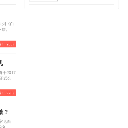
系列《白
不错。
！ (
280
)
优
于2017
面正式公
！ (
273
)
激？
家见面
的名