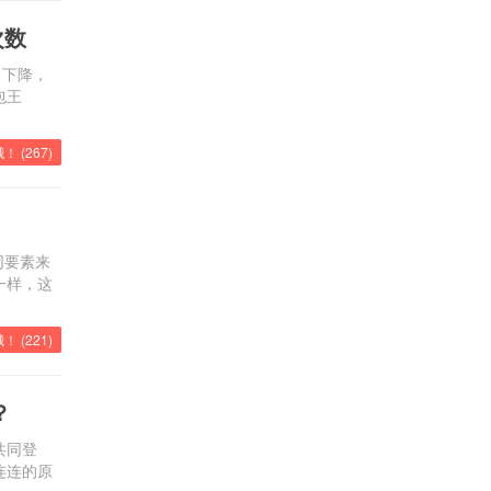
次数
月下降，
包王
！ (
267
)
同要素来
一样，这
！ (
221
)
？
共同登
连连的原