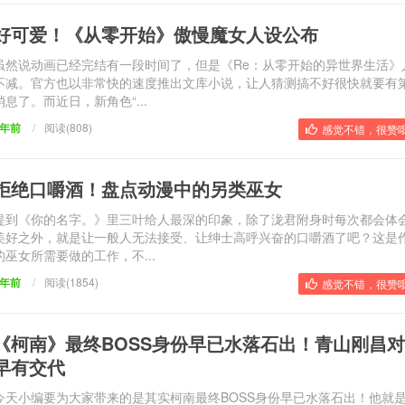
好可爱！《从零开始》傲慢魔女人设公布
虽然说动画已经完结有一段时间了，但是《Re：从零开始的异世界生活》
不减。官方也以非常快的速度推出文库小说，让人猜测搞不好很快就要有
消息了。而近日，新角色“...
9年前
/
阅读(808)
感觉不错，很赞哦
拒绝口嚼酒！盘点动漫中的另类巫女
提到《你的名字。》里三叶给人最深的印象，除了泷君附身时每次都会体
美好之外，就是让一般人无法接受、让绅士高呼兴奋的口嚼酒了吧？这是
的巫女所需要做的工作，不...
9年前
/
阅读(1854)
感觉不错，很赞哦
《柯南》最终BOSS身份早已水落石出！青山刚昌
早有交代
今天小编要为大家带来的是其实柯南最终BOSS身份早已水落石出！他就