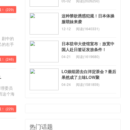
05-02
阅读(2026250)
！ (
229
)
这种禁欲诱惑犯规！日本体操
服萌妹来袭
12-12
阅读(1640331)
，剧中的
日本驻华大使馆宣布：放宽中
己的右手
国人赴日签证发放条件！
04-21
阅读(1619680)
！ (
246
)
LO娘组团去白洋淀茶会？最后
子
果然成了土味LOW聚
04-24
阅读(1581859)
管理委员
而这个海
！ (
229
)
热门话题