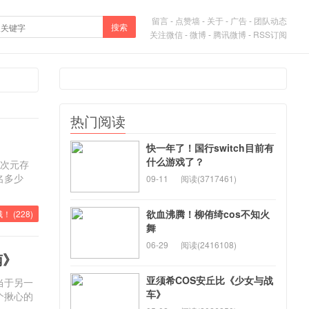
留言
-
点赞墙
-
关于
-
广告
-
团队动态
搜索
关注微信
-
微博
-
腾讯微博
-
RSS订阅
热门阅读
快一年了！国行switch目前有
什么游戏了？
二次元存
名多少
09-11
阅读(3717461)
欲血沸腾！柳侑绮cos不知火
！ (
228
)
舞
06-29
阅读(2416108)
南》
亚须希COS安丘比《少女与战
当于另一
车》
个揪心的