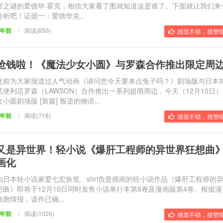
室之谜的爱德华·霍克，相信大家看了图就知道这是谁了。下面就让我们来
分析吧！证据一：爱德华克...
9年前
/
阅读(850)
感觉不错，很赞哦
抢钱啦！《魔法少女小圆》与罗森合作推出限定周
此前为大家报道过人气动画《请问您今天要来点兔子吗？》剧场版与日本
式便利店罗森（LAWSON）合作推出一系列超萌周边，今天（12月10日
女小圆剧场版 [新篇] 叛逆的物语...
9年前
/
阅读(718)
感觉不错，很赞哦
又是异世界！轻小说《爆肝工程师的异世界狂想曲
画化
由日本轻小说家爱七宏执笔、shri负责插画的轻小说作品《爆肝工程师的
想曲》即将于12月10日同时发售小说单行本第9卷及漫画版第4卷。根据
偷跑情报，该作已确...
9年前
/
阅读(1026)
感觉不错，很赞哦