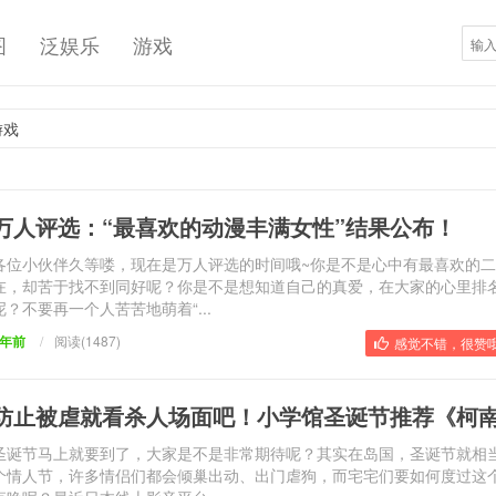
图
泛娱乐
游戏
游戏
万人评选：“最喜欢的动漫丰满女性”结果公布！
各位小伙伴久等喽，现在是万人评选的时间哦~你是不是心中有最喜欢的
在，却苦于找不到同好呢？你是不是想知道自己的真爱，在大家的心里排
呢？不要再一个人苦苦地萌着“...
9年前
/
阅读(1487)
感觉不错，很赞哦
防止被虐就看杀人场面吧！小学馆圣诞节推荐《柯
圣诞节马上就要到了，大家是不是非常期待呢？其实在岛国，圣诞节就相
个情人节，许多情侣们都会倾巢出动、出门虐狗，而宅宅们要如何度过这