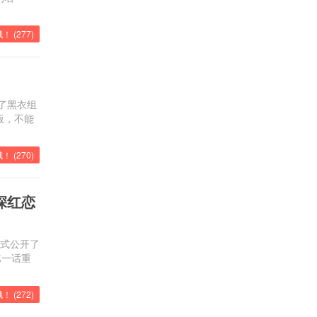
！ (
277
)
了黑衣组
版，不能
！ (
270
)
深红恋
正式公开了
第一话重
！ (
272
)