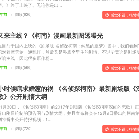
字。》终于上映了。无论你是出...
9年前
/
阅读(626)
感觉不错，很赞哦
又来主线？《柯南》漫画最新图透曝光
在目前于国内上映的《剧场版 名侦探柯南：纯黑的噩梦》当中，我们看到
织对着摩天轮一通乱打，然后又是卧底窝里斗的剧情。不过毕竟这是剧场
影响主线，因此很多原作粉...
9年前
/
阅读(566)
感觉不错，很赞哦
小时候瞎求婚惹的祸 《名侦探柯南》最新剧场版《
歌》公开剧情大纲
11月30日，《名侦探柯南》的2017年剧场版《名侦探柯南深红的恋歌》
青山刚昌绘制的预告图与剧情大纲，并且宣布将会在12月9日播出的柯南
制特番中公开特报视频，1...
9年前
/
阅读(720)
感觉不错，很赞哦