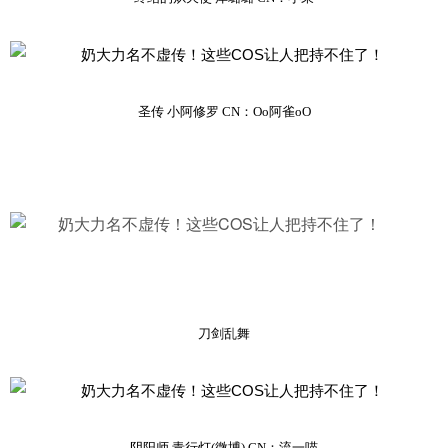
圣传 小阿修罗 CN：Oo阿雀oO
刀剑乱舞
阴阳师 青行灯(
微博
)
CN：流一喵