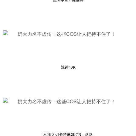
乐门户
战锤40K
不祥之刃卡特琳娜 CN：洛洛