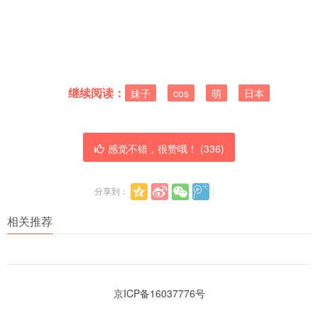
继续阅读：
妹子
cos
萌
日本
感觉不错，很赞哦！ (
336
)
分享到：
相关推荐
京ICP备16037776号