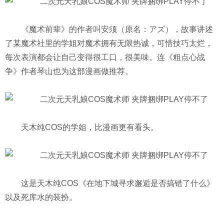
乐门户
《魔术前辈》的作者叫安须（原名：アズ），故事讲述
了某魔术社里的学姐对魔术拥有无限热诚，可惜技巧太烂，
每次表演都会让自己变得很工口，很美味。连《粗点心战
争》作者琴山也为这部漫画做推荐。
天木纯COS的学姐，比漫画更有看头。
这是天木纯COS《在地下城寻求邂逅是否搞错了什么》
以及死库水的装扮。