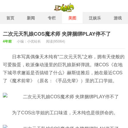
首页
新闻
专栏
美图
泛娱乐
游戏
二次元天乳娘COS魔术师 夹牌捆绑PLAY停不了
柚栖二次元社区 二次元泛娱
4年前
小编：小优站长
阅读(
95064)
日本写真偶像天木纯有“二次元天乳”之称，拥有天使般的
可爱脸蛋，欧派像动漫里的巨乳娘新鲜弹跳。继COS《在地
下城寻求邂逅是否搞错了什么》赫斯缇雅后，她在最近COS
了《魔术前辈》（原名：《手品先辈》）里的工口学姐。
为了COS出学姐的工口味道，天木纯也是很拼命的。