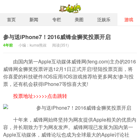
首页
新闻
专栏
美图
泛娱乐
游戏
参与送iPhone7！2016威锋金狮奖投票开启
柚栖二次元社区 二次元泛娱
4年前
小编：kuma熊叔
阅读(
351)
由国内第一Apple互动媒体威锋网(feng.com)主办的2016
威锋网金狮奖投票评选12月1日正式开启!登陆投票页面，将
你喜爱的科技硬件/iOS应用/iOS游戏推荐给更多网友!参与投
票，还有机会获得iPhone7等惊喜大奖!
投票地址>>>>>点击跳转
十年来，威锋网始终坚持为网友提供Apple相关的优质内
容，并长期致力于为网友发声。威锋网现已发展为国内第一
Apple互动媒体，威锋论坛也成为全球最大的Apple讨论社