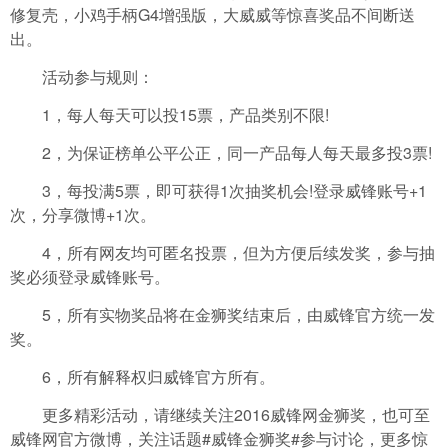
修复壳，小鸡手柄G4增强版，大威威等惊喜奖品不间断送
出。
活动参与规则：
1，每人每天可以投15票，产品类别不限!
2，为保证榜单公平公正，同一产品每人每天最多投3票!
3，每投满5票，即可获得1次抽奖机会!登录威锋账号+1
次，分享微博+1次。
4，所有网友均可匿名投票，但为方便后续发奖，参与抽
奖必须登录威锋账号。
5，所有实物奖品将在金狮奖结束后，由威锋官方统一发
奖。
6，所有解释权归威锋官方所有。
更多精彩活动，请继续关注2016威锋网金狮奖，也可至
威锋网官方微博，关注话题#威锋金狮奖#参与讨论，更多惊