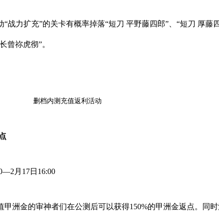
“战力扩充”的关卡有概率掉落“短刀 平野藤四郎”、“短刀 厚藤
 长曾祢虎彻”。
删档内测充值返利活动
点
—2月17日16:00
值甲洲金的审神者们在公测后可以获得150%的甲洲金返点。同时