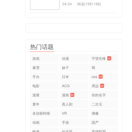
04-24
阅读(1581168)
热门话题
游戏
动漫
守望先锋
H
暴雪
妹子
萌
手办
日本
cos
H
电影
ACG
周边
H
漫展
漫画
H
你的名字
童年
真人剧
二次元
名侦探柯南
VR
偶像
动画
手游
国产
银魂
任天堂
英雄联盟