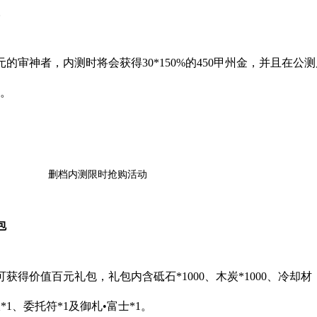
。
的审神者，内测时将会获得30*150%的450甲州金，并且在公
还。
删档内测限时抢购活动
包
获得价值百元礼包，礼包内含砥石*1000、木炭*1000、冷却材
•极*1、委托符*1及御札•富士*1。