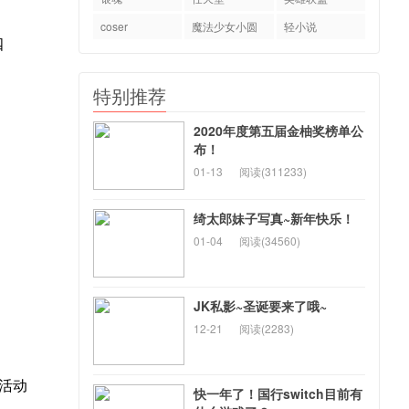
coser
魔法少女小圆
轻小说
四
特别推荐
2020年度第五届金柚奖榜单公
布！
01-13
阅读(311233)
绮太郎妹子写真~新年快乐！
01-04
阅读(34560)
JK私影~圣诞要来了哦~
12-21
阅读(2283)
活动
快一年了！国行switch目前有