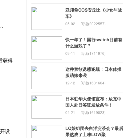
亚须希COS安丘比《少女与战
车》
05-02
阅读(2022557)
立、
快一年了！国行switch目前有
什么游戏了？
09-11
阅读(1711976)
后获得
这种禁欲诱惑犯规！日本体操
服萌妹来袭
12-12
阅读(1631604)
日本驻华大使馆宣布：放宽中
国人赴日签证发放条件！
04-21
阅读(1619023)
LO娘组团去白洋淀茶会？最后
地开设
果然成了土味LOW聚