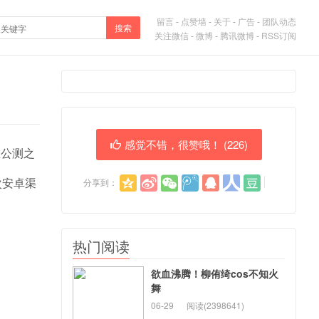
留言
-
点赞墙
-
关于
-
广告
-
团队动态
搜索
关注微信
-
微博
-
腾讯微博
-
RSS订阅
感觉不错，很赞哦！ (
226
)
在公测之
分享到：
次安卓渠
热门阅读
欲血沸腾！柳侑绮cos不知火
舞
06-29
阅读(2398641)