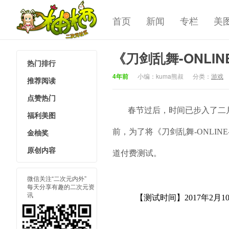
首页
新闻
专栏
美
《刀剑乱舞-ONLI
热门排行
柚栖二次
4年前
小编：kuma熊叔
分类：
游戏
推荐阅读
点赞热门
春节过后，时间已步入了二月
福利美图
金柚奖
前，为了将《刀剑乱舞-ONLI
原创内容
道付费测试。
微信关注“二次元内外”
每天分享有趣的二次元资
讯
【测试时间】2017年2月10日