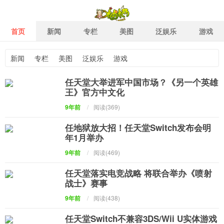
首页
新闻
专栏
美图
泛娱乐
游戏
新闻
专栏
美图
泛娱乐
游戏
柚栖二次元社区 二次元泛娱
任天堂大举进军中国市场？《另一个英雄
王》官方中文化
9年前
/
阅读(369)
任地狱放大招！任天堂Switch发布会明
年1月举办
9年前
/
阅读(469)
任天堂落实电竞战略 将联合举办《喷射
战士》赛事
9年前
/
阅读(438)
任天堂Switch不兼容3DS/Wii U实体游戏