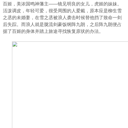
乐门户
百姬，美浓国鸣神藩主——镜见明良的女儿，虎姬的妹妹。
活泼调皮，年轻可爱，很受周围的人爱戴，原本应是柳生雪
之丞的未婚妻，在雪之丞被浪人袭击时候替他挡了致命一剑
后失踪。而浪人就是胧流剑豪饭纲阵九朗，之后阵九朗便占
据了百姬的身体并踏上旅途寻找恢复原状的办法。