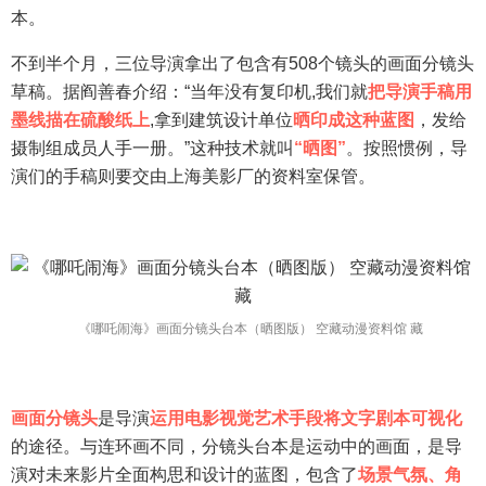
本。
不到半个月，三位导演拿出了包含有508个镜头的画面分镜头
草稿。据阎善春介绍：“当年没有复印机,我们就
把导演手稿用
墨线描在硫酸纸上
,拿到建筑设计单位
晒印成这种蓝图
，发给
摄制组成员人手一册。”这种技术就叫
“晒图”
。按照惯例，导
演们的手稿则要交由上海美影厂的资料室保管。
《哪吒闹海》画面分镜头台本（晒图版） 空藏动漫资料馆 藏
画面分镜头
是导演
运用电影视觉艺术手段将文字剧本可视化
的途径。与连环画不同，分镜头台本是运动中的画面，是导
演对未来影片全面构思和设计的蓝图，包含了
场景气氛、角