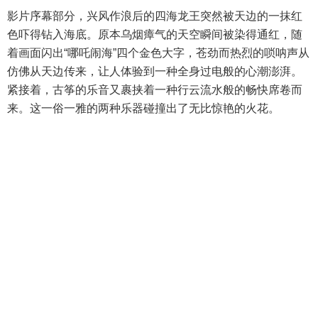
影片序幕部分，兴风作浪后的四海龙王突然被天边的一抹红
色吓得钻入海底。原本乌烟瘴气的天空瞬间被染得通红，随
着画面闪出“哪吒闹海”四个金色大字，苍劲而热烈的唢呐声从
仿佛从天边传来，让人体验到一种全身过电般的心潮澎湃。
紧接着，古筝的乐音又裹挟着一种行云流水般的畅快席卷而
来。这一俗一雅的两种乐器碰撞出了无比惊艳的火花。