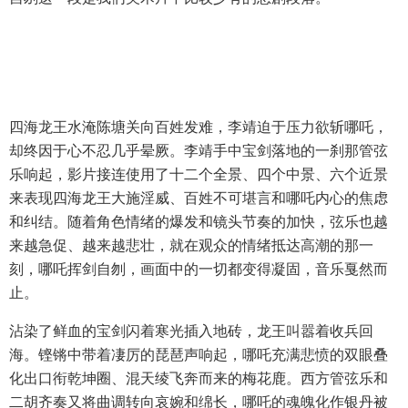
四海龙王水淹陈塘关向百姓发难，李靖迫于压力欲斩哪吒，
却终因于心不忍几乎晕厥。李靖手中宝剑落地的一刹那管弦
乐响起，影片接连使用了十二个全景、四个中景、六个近景
来表现四海龙王大施淫威、百姓不可堪言和哪吒内心的焦虑
和纠结。随着角色情绪的爆发和镜头节奏的加快，弦乐也越
来越急促、越来越悲壮，就在观众的情绪抵达高潮的那一
刻，哪吒挥剑自刎，画面中的一切都变得凝固，音乐戛然而
止。
沾染了鲜血的宝剑闪着寒光插入地砖，龙王叫嚣着收兵回
海。铿锵中带着凄厉的琵琶声响起，哪吒充满悲愤的双眼叠
化出口衔乾坤圈、混天绫飞奔而来的梅花鹿。西方管弦乐和
二胡齐奏又将曲调转向哀婉和绵长，哪吒的魂魄化作银丹被