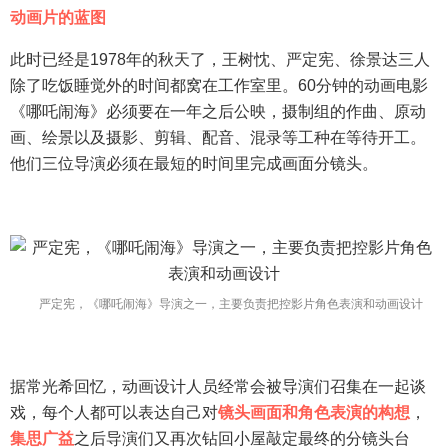
乐门户
动画片的蓝图
此时已经是1978年的秋天了，王树忱、严定宪、徐景达三人
除了吃饭睡觉外的时间都窝在工作室里。60分钟的动画电影
《哪吒闹海》必须要在一年之后公映，摄制组的作曲、原动
画、绘景以及摄影、剪辑、配音、混录等工种在等待开工。
他们三位导演必须在最短的时间里完成画面分镜头。
严定宪，《哪吒闹海》导演之一，主要负责把控影片角色表演和动画设计
据常光希回忆，动画设计人员经常会被导演们召集在一起谈
戏，每个人都可以表达自己对
镜头画面和角色表演的构想
，
集思广益
之后导演们又再次钻回小屋敲定最终的分镜头台