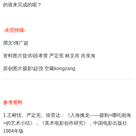
的谁来完成的呢？
-未完待续-
撰文\傅广超
资料图片提供\段孝萱 严定宪 林文肖 肖淮海
原创图片摄影\赵强 空藏kongzang
参考资料
1.王树忱、严定宪、徐景达：《入海擒龙——摄制<哪吒闹海
>的艺术小结》，《美术电影创作研究》，中国电影出版社
1984年版