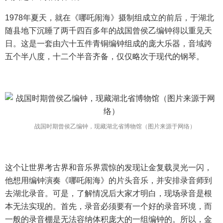
1978年夏天，就在《哪吒闹海》摄制组成立的前后，于湖北
随县地下沉睡了两千四百多年的战国曾侯乙编钟得以重见天
日。这是一套由六十五件青铜编钟组成的庞大乐器，音域跨
五个半八度，十二个半音齐备，仅仅略次于现代的钢琴。
战国时期曾侯乙编钟，现藏湖北省博物馆（图片来源于网络）
这个让世界考古界和音乐界震惊的发现让金复载灵光一闪，
他想用编钟演奏《哪吒闹海》的片头音乐，并安排录音师到
去湖北录音。可是，了解情况后大家才明白，现场录音是根
本无法实现的。首先，录音必须要有一个好的录音环境，而
一般的录音棚是无法容纳体积庞大的一组编钟的。所以，金