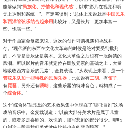
能够做到“
民族化、抒情化和现代感
”，以求“影片在视觉和听
觉上达到和谐统一”。严定宪谈到：“总体上来说就是
中国民乐
和西洋管弦乐结合起来用
比较好，又是长片，更加丰富一
些、饱满一些。”
对于作曲家金复载来说，这次的创作可谓机遇和挑战并
存。“现代派的东西在文化大革命的时候是绝对要受到批判
的，不管是音乐还是美术。文化大革命之后也有一股解禁的
风潮。所以影片的音乐就定位在民族元素的基础之上，大量
地吸收西方音乐的元素”，金复载说，“从表现上来看，是一个
管弦乐队加一些特殊的民族乐器
，比如说有
二胡
、有
笛子
、
有
琵琶
，另外还有
唢呐
，这些乐器的特殊音色，就构成了一
个
综合体
。”
这个“综合体”呈现出的艺术效果集中体现在了“哪吒自刎”这场
戏的音乐中。金复载说道：“以前大部分美术片是属于儿童
的，或者多是喜剧的、欢快的，描写悲剧的部分很少。哪吒
自刎这一段是我们美术片中比较少有的悲剧段落。”