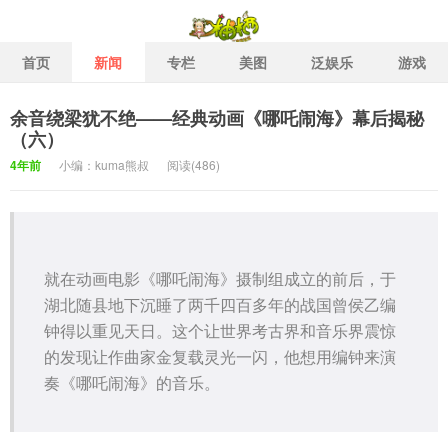
首页
新闻
专栏
美图
泛娱乐
游戏
余音绕梁犹不绝——经典动画《哪吒闹海》幕后揭秘
柚栖二次元社区 二次元泛娱
（六）
4年前
小编：kuma熊叔
阅读(
486)
就在动画电影《哪吒闹海》摄制组成立的前后，于
湖北随县地下沉睡了两千四百多年的战国曾侯乙编
钟得以重见天日。这个让世界考古界和音乐界震惊
的发现让作曲家金复载灵光一闪，他想用编钟来演
奏《哪吒闹海》的音乐。