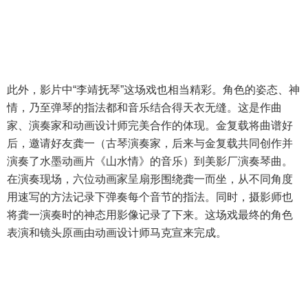
此外，影片中“李靖抚琴”这场戏也相当精彩。角色的姿态、神
情，乃至弹琴的指法都和音乐结合得天衣无缝。这是作曲
家、演奏家和动画设计师完美合作的体现。金复载将曲谱好
后，邀请好友龚一（古琴演奏家，后来与金复载共同创作并
演奏了水墨动画片《山水情》的音乐）到美影厂演奏琴曲。
在演奏现场，六位动画家呈扇形围绕龚一而坐，从不同角度
用速写的方法记录下弹奏每个音节的指法。同时，摄影师也
将龚一演奏时的神态用影像记录了下来。这场戏最终的角色
表演和镜头原画由动画设计师马克宣来完成。