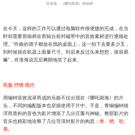
肖淮海，《哪吒闹海》剪辑师
在今天，这样的工作可以通过电脑软件很便捷的完成，在当
时却需要剪辑师在剪辑台前对磁带中的音效素材进行逐格处
理。“作曲的谱子都放在我的桌面上，这一拍下去要多少叉，
到时候就在机器上面量尺寸。到后来反过头来想想，很容易
嘛”，肖淮海说完后爽朗地笑了起来。
民族 抒情 现代
用编钟音效混录而成的乐曲不仅出现在《哪吒闹海》的片
头，不同的编配版本也穿插使用于片中。于是，青铜编钟雄
浑而质朴的音色为影片增添了几分庄重与神秘。整部影片的
音乐也精彩地诠释了几位导演对影片的构思：
奇、绝、壮、
美
。