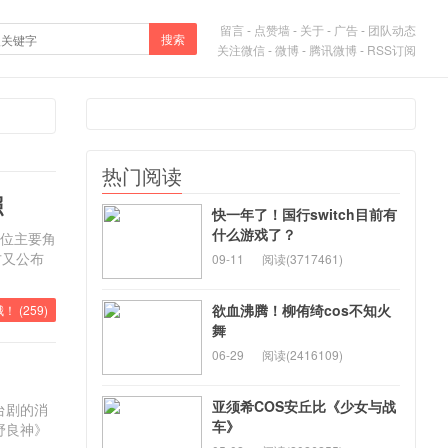
留言
-
点赞墙
-
关于
-
广告
-
团队动态
搜索
关注微信
-
微博
-
腾讯微博
-
RSS订阅
热门阅读
照
快一年了！国行switch目前有
什么游戏了？
4位主要角
方又公布
09-11
阅读(3717461)
欲血沸腾！柳侑绮cos不知火
！ (
259
)
舞
06-29
阅读(2416109)
亚须希COS安丘比《少女与战
台剧的消
车》
野良神》