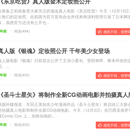
《东京吃货》真人版金木定妆照公开
在筹备之初就备受大家关注的漫改真人电影《东京吃货》今天（12月13日
主角们的定妆照。此前因为官方宣布由仓井优来饰演利世而引发了日本网
议，虽然官方还没有公开仓...
9年前
/
阅读(494)
感觉不错，很赞哦
真人版《银魂》定妆照公开 千年美少女登场
真人版电影《银魂》日前首次公开了主演小栗旬、菅田将晖、桥本环奈的
。...
9年前
/
阅读(433)
感觉不错，很赞哦
《圣斗士星矢》将制作全新CG动画电影并拍摄真人
根据外媒报道，车田正美知名少年漫画作品《圣斗士星矢》将启动三大新
括拍摄真人电影和制作全新CG动画电影。今天（12月3日）在巴西圣保罗
展Comic Con 上，东映动画的...
9年前
/
阅读(452)
感觉不错，很赞哦