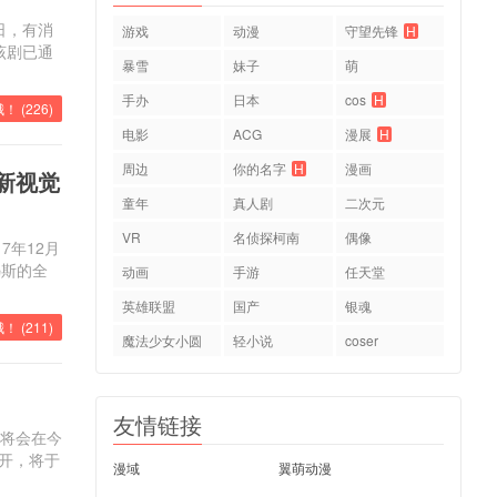
日，有消
游戏
动漫
守望先锋
H
该剧已通
暴雪
妹子
萌
手办
日本
cos
H
！ (
226
)
电影
ACG
漫展
H
周边
你的名字
H
漫画
新视觉
童年
真人剧
二次元
VR
名侦探柯南
偶像
7年12月
冯斯的全
动画
手游
任天堂
英雄联盟
国产
银魂
！ (
211
)
魔法少女小圆
轻小说
coser
友情链接
画将会在今
公开，将于
漫域
翼萌动漫