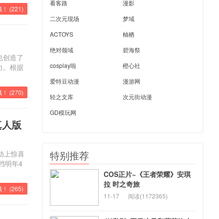
看客路
漫影
！ (
221
)
二次元现场
梦域
ACTOYS
柚栖
绝对领域
碧海祭
也创造了
cosplay啦
橙心社
力。根据
爱特豆动漫
漫游网
！ (
270
)
轻之文库
次元街动漫
GD模玩网
真人版
特别推荐
活动上惊喜
档明年4
COS正片~《王者荣耀》安琪
拉 时之奇旅
！ (
265
)
11-17
阅读(1172365)