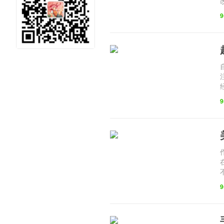
元社区 二
次元泛娱