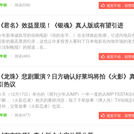
9年前
/
阅读(538)
感觉不错，很赞哦
《君名》效益显现！《银魂》真人版或有望引进
今年新海诚执导的动画电影《你的名字。》在全球掀起热潮，引进内地后
日影的最高票房纪录，这也让许多投资人看到了日本电影在内地市场的潜
《法制晚报》的报道，在...
9年前
/
阅读(460)
感觉不错，很赞哦
《龙珠》悲剧重演？日方确认好莱坞将拍《火影》
引热议
今天（12月17日）举办的《周刊少年JUMP》一年一度的JUMP FESTA
不断，《火影忍者》相关的重磅消息，除了子辈故事《博人传》TV动画定
月外，父辈故事《火影忍者》也宣...
9年前
/
阅读(477)
感觉不错，很赞哦