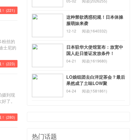
05-02
阅读(2026255)
！ (
221
)
这种禁欲诱惑犯规！日本体操
服萌妹来袭
12-12
阅读(1640332)
多粉丝的
日本驻华大使馆宣布：放宽中
迪士尼的
国人赴日签证发放条件！
04-21
阅读(1619680)
！ (
223
)
LO娘组团去白洋淀茶会？最后
果然成了土味LOW聚
04-24
阅读(1581861)
拍摄到现
太好了。
！ (
280
)
热门话题