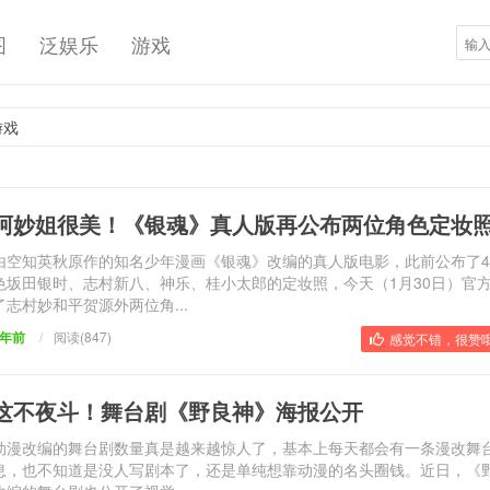
图
泛娱乐
游戏
游戏
阿妙姐很美！《银魂》真人版再公布两位角色定妆
由空知英秋原作的知名少年漫画《银魂》改编的真人版电影，此前公布了
色坂田银时、志村新八、神乐、桂小太郎的定妆照，今天（1月30日）官
了志村妙和平贺源外两位角...
9年前
/
阅读(847)
感觉不错，很赞哦
这不夜斗！舞台剧《野良神》海报公开
动漫改编的舞台剧数量真是越来越惊人了，基本上每天都会有一条漫改舞
息，也不知道是没人写剧本了，还是单纯想靠动漫的名头圈钱。近日，《