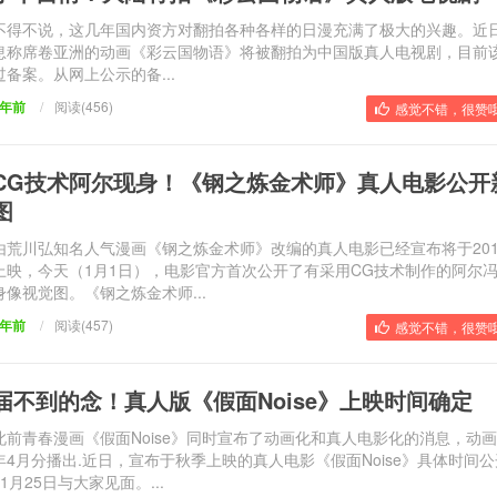
不得不说，这几年国内资方对翻拍各种各样的日漫充满了极大的兴趣。近
息称席卷亚洲的动画《彩云国物语》将被翻拍为中国版真人电视剧，目前
过备案。从网上公示的备...
9年前
/
阅读(456)
感觉不错，很赞哦
CG技术阿尔现身！《钢之炼金术师》真人电影公开
图
由荒川弘知名人气漫画《钢之炼金术师》改编的真人电影已经宣布将于201
上映，今天（1月1日），电影官方首次公开了有采用CG技术制作的阿尔
身像视觉图。《钢之炼金术师...
9年前
/
阅读(457)
感觉不错，很赞哦
届不到的念！真人版《假面Noise》上映时间确定
此前青春漫画《假面Noise》同时宣布了动画化和真人电影化的消息，动
年4月分播出.近日，宣布于秋季上映的真人电影《假面Noise》具体时间
11月25日与大家见面。...