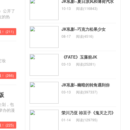
JK私影~夏日凉风和薄荷汽水
10-13
阅读(116843)
）公开了
友的热
JK私影~巧克力松果少女
！ (
211
)
08-17
阅读(4516)
《FATE》玉藻前JK
定妆
03-13
阅读(25281)
！ (
266
)
JK私影~幽暗的转角遇到你
03-13
阅读(397337)
版
企划，包
举办的漫
荣川乃亚 祢豆子《鬼灭之刃》
01-14
阅读(129795)
！ (
225
)