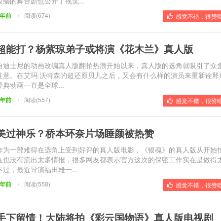
改编的舞台剧也公开了视觉...
9年前
/
阅读(674)
感觉不错，很赞哦
超能打？杨紫琼弟子或将演《花木兰》真人版
自迪士尼的动画改编真人版翻拍热潮开始以来，真人版的选角就吸引了众
注意。在艾玛·沃特森的超还原贝儿之后，又会有什么样的演员来重新诠释
经典动画一直是全球...
9年前
/
阅读(557)
感觉不错，很赞哦
美过神乐？桥本环奈片场睡颜被热赞
作为一部难得在选角上受到好评的真人版电影，《银魂》的真人版从开始
在也没有流出太多情报，很多网友都表示官方这次的保密工作实在是做得
不过，最近导演福田雄一...
9年前
/
阅读(558)
感觉不错，很赞哦
手下留情！大陆将拍《彩云国物语》真人版电视剧