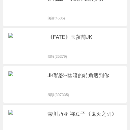
乐门户
阅读(4505)
《FATE》玉藻前JK
阅读(25279)
JK私影~幽暗的转角遇到你
阅读(397335)
荣川乃亚 祢豆子《鬼灭之刃》