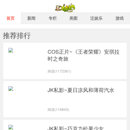
首页
新闻
专栏
美图
泛娱乐
游戏
推荐排行
柚栖二次元社区 二次元泛娱
COS正片~《王者荣耀》安琪拉
时之奇旅
阅读(1172361)
JK私影~夏日凉风和薄荷汽水
阅读(116843)
JK私影~巧克力松果少女