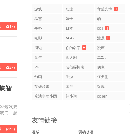
游戏
动漫
守望先锋
H
暴雪
妹子
萌
！ (
217
)
手办
日本
cos
H
电影
ACG
漫展
H
周边
你的名字
H
漫画
童年
真人剧
二次元
VR
名侦探柯南
偶像
！ (
227
)
动画
手游
任天堂
海峡智
英雄联盟
国产
银魂
魔法少女小圆
轻小说
coser
大家这次要
跟我们一起
友情链接
！ (
253
)
漫域
翼萌动漫