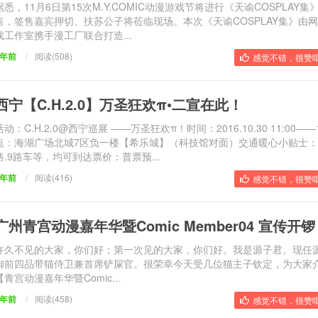
据悉，11月6日第15次M.Y.COMIC动漫游戏节将进行《天谕COSPLAY集
售，签售嘉宾押切、扶苏公子将莅临现场。本次《天谕COSPLAY集》由
戏工作室携手漫工厂联合打造...
9年前
/
阅读(508)
感觉不错，很赞哦
西宁【C.H.2.0】万圣狂欢π•二宣在此！
活动：C.H.2.0@西宁巡展 ——万圣狂欢π！时间：2016.10.30 11:00——1
点：海湖广场北城7区负一楼【希乐城】（科技馆对面）交通暖心小贴士：38
路.9路车等，均可到达票价：普票预...
9年前
/
阅读(416)
感觉不错，很赞哦
广州青宫动漫嘉年华暨Comic Member04 宣传开
许久不见的大家，你们好；第一次见的大家，你们好。我是源子君。现任
御前四品带猫侍卫兼首席铲屎官。很荣幸今天受几位猫主子钦定，为大家
【青宫动漫嘉年华暨Comic...
9年前
/
阅读(458)
感觉不错，很赞哦