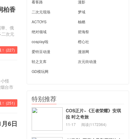
看客路
漫影
润柏香
二次元现场
梦域
ACTOYS
柚栖
r麗華、俄
绝对领域
碧海祭
众多二次元
cosplay啦
橙心社
！ (
227
)
爱特豆动漫
漫游网
轻之文库
次元街动漫
GD模玩网
个小怪
，烟台市
特别推荐
！ (
251
)
COS正片~《王者荣耀》安琪
拉 时之奇旅
1月6日
11-17
阅读(1172364)