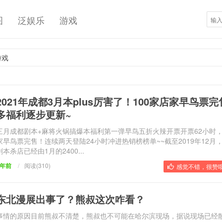
图
泛娱乐
游戏
游戏
2021年成都3月本plus厉害了！100家店家早鸟票
多福利逐步更新~
三月成都剧本+麻将火锅搞爆本福利第一弹早鸟五折火辣开票开票62小时，
家早鸟票完售！连续两天登陆24小时冲进热销榜榜单~~截至2019年12月
剧本杀店已经由1月的2400...
5年前
/
阅读(310)
感觉不错，很赞哦
东北漫展出事了？熊叔这次咋看？
事情的原因目前熊叔不清楚，熊叔也不可能在哈尔滨现场，据说现场已经