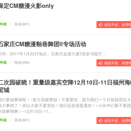
保定CM糖漫火影only
.
9年前
/
阅读(481)
感觉不错，很赞哦
石家庄CM糖漫釉巷舞团ll专场活动
时间：2017年1月22日地点：石家庄金源大厦5层多功能厅...
9年前
/
阅读(484)
感觉不错，很赞哦
二次园破晓！重量级嘉宾空降12月10日-11日福州
贸城
我们要搞事情啦！~前方高能警报！不要紧张，因为我们一个月前就答应
搞大事情了！所以大家不要害怕！我们还是很羞羞的！~小伙伴们要不要
来搞事情啊！~12月10日-11...
9年前
/
阅读(481)
感觉不错，很赞哦