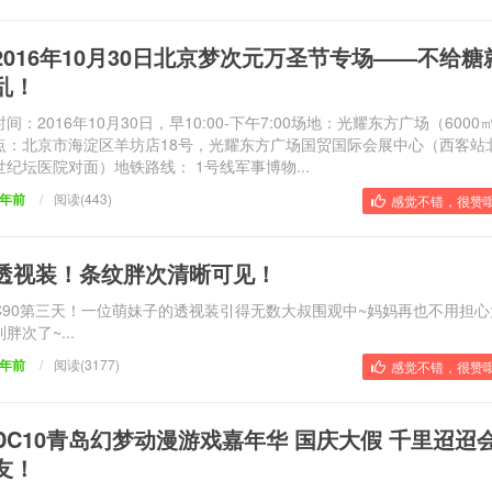
2016年10月30日北京梦次元万圣节专场——不给糖
乱！
时间：2016年10月30日，早10:00-下午7:00场地：光耀东方广场（6000
点：北京市海淀区羊坊店18号，光耀东方广场国贸国际会展中心（西客站
世纪坛医院对面）地铁路线： 1号线军事博物...
9年前
/
阅读(443)
感觉不错，很赞哦
透视装！条纹胖次清晰可见！
C90第三天！一位萌妹子的透视装引得无数大叔围观中~妈妈再也不用担
到胖次了~...
9年前
/
阅读(3177)
感觉不错，很赞哦
DC10青岛幻梦动漫游戏嘉年华 国庆大假 千里迢迢
友！