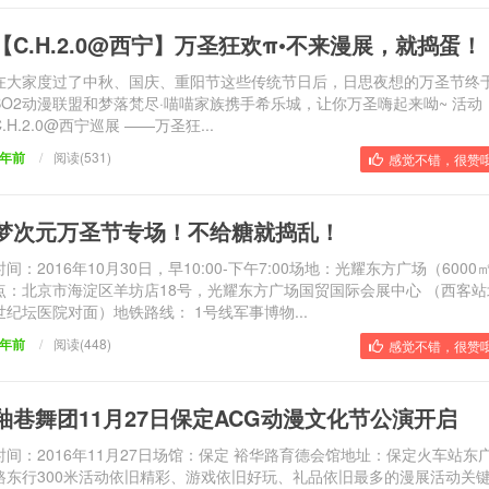
【C.H.2.0@西宁】万圣狂欢π•不来漫展，就捣蛋！
在大家度过了中秋、国庆、重阳节这些传统节日后，日思夜想的万圣节终
BO2动漫联盟和梦落梵尽·喵喵家族携手希乐城，让你万圣嗨起来呦~ 活动
C.H.2.0@西宁巡展 ——万圣狂...
9年前
/
阅读(531)
感觉不错，很赞哦
梦次元万圣节专场！不给糖就捣乱！
时间：2016年10月30日，早10:00-下午7:00场地：光耀东方广场（6000
点：北京市海淀区羊坊店18号，光耀东方广场国贸国际会展中心 （西客
世纪坛医院对面）地铁路线： 1号线军事博物...
9年前
/
阅读(448)
感觉不错，很赞哦
釉巷舞团11月27日保定ACG动漫文化节公演开启
时间：2016年11月27日场馆：保定 裕华路育德会馆地址：保定火车站东
路东行300米活动依旧精彩、游戏依旧好玩、礼品依旧最多的漫展活动关