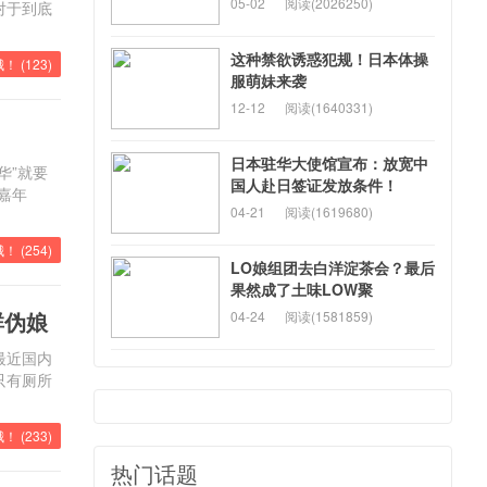
05-02
阅读(2026250)
对于到底
这种禁欲诱惑犯规！日本体操
！ (
123
)
服萌妹来袭
12-12
阅读(1640331)
日本驻华大使馆宣布：放宽中
华”就要
国人赴日签证发放条件！
戏嘉年
04-21
阅读(1619680)
！ (
254
)
LO娘组团去白洋淀茶会？最后
果然成了土味LOW聚
群伪娘
04-24
阅读(1581859)
最近国内
只有厕所
！ (
233
)
热门话题