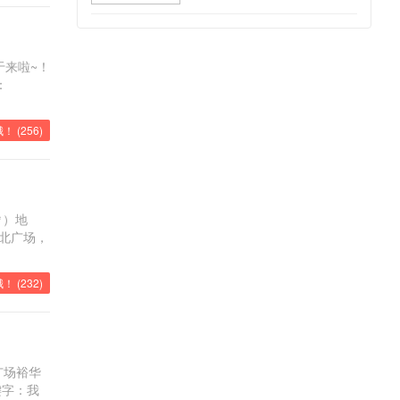
于来啦~！
：
！ (
256
)
㎡）地
站北广场，
！ (
232
)
广场裕华
键字：我