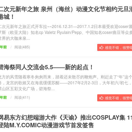
二次元新年之旅 泉州（海丝）动漫文化节相约元旦
港城！
二次元新年之旅正式开车拉~~2016.12.31—2017.1.2日本最受欢迎cose
罗斯（欧亚大陆）知名cp Valetz Ryulain/Pepp、中国知名coser曲豆等
世界的大咖来泉...
9年前
/
阅读(485)
感觉不错，很赞哦
碧海祭同人交流会5.5——新的起点！
北方的风雪随着寒冬匆匆而来，踏着还未散尽的鞭炮声。刚赶走了“年”这
兽，龙宫的歌姬又在海底缓缓苏醒——2017年2月2-3日，大年初六/初七
莱山区五彩文化广场，碧海祭...
9年前
/
阅读(411)
感觉不错，很赞哦
网易东方幻想端游大作《天谕》推出COSPLAY集 1
登陆M.Y.COMIC动漫游戏节首发签售