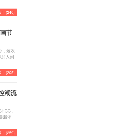
！ (
240
)
漫画节
举办，这次
早加入到
！ (
205
)
控潮流
SHCC，
最新消
！ (
259
)