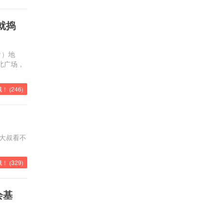
就捣
㎡）地
北广场，
！ (
246
)
心大叔看不
！ (
329
)
会基