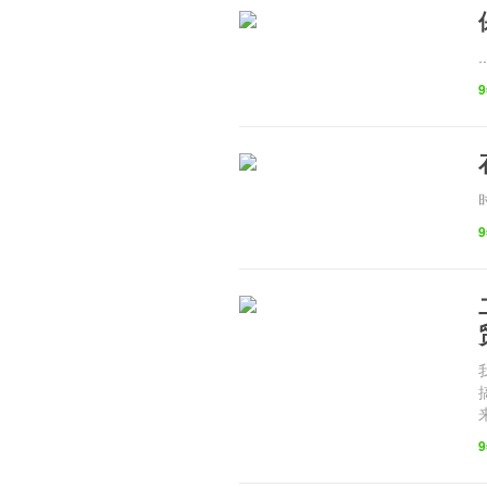
..
乐门户