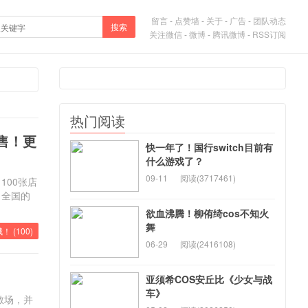
留言
-
点赞墙
-
关于
-
广告
-
团队动态
搜索
关注微信
-
微博
-
腾讯微博
-
RSS订阅
热门阅读
完售！更
快一年了！国行switch目前有
什么游戏了？
09-11
阅读(3717461)
100张店
，全国的
欲血沸腾！柳侑绮cos不知火
舞
！ (
100
)
06-29
阅读(2416108)
亚须希COS安丘比《少女与战
车》
散场，并