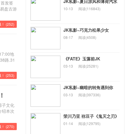
JK私影~夏日凉风和薄荷汽水
》首发签
网易盘古游
10-13
阅读(116843)
！ (
252
)
JK私影~巧克力松果少女
08-17
阅读(4508)
7:00地
《FATE》玉藻前JK
路.31
03-13
阅读(25281)
！ (
253
)
JK私影~幽暗的转角遇到你
锣！
03-13
阅读(397336)
源子文化
介绍本次
荣川乃亚 祢豆子《鬼灭之刃》
01-14
阅读(129795)
！ (
270
)