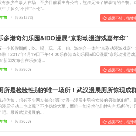
没有多少当事人在场，至少目前看主办公告，熊叔无法了解事情的全貌。
发生了多么“不雅”“不伦”...
5年前
/
阅读(1273)
感觉不错，很赞哦
乐多港奇幻乐园&IDO漫展“京彩动漫游戏嘉年华”
五一小长假期间，吃、喝、玩、乐、购、游综合一体的“京彩动漫游戏嘉年
来啦！2017年4月19日下午14:00乐多港奇幻乐园&IDO漫展“京彩动漫游
华”新闻发布会在乐多港...
9年前
/
阅读(900)
感觉不错，很赞哦
厕所是检验性别的唯一场所！武汉漫展厕所惊现成
说起伪娘，想必不少网友都会想到动漫与漫展中男扮女装的男孩纸们吧。
的漫展活动上也出现了不少伪娘大军，而唯一能分辨他们性别的场所估计
了吧。最近武汉漫展的...
9年前
/
阅读(653)
感觉不错，很赞哦