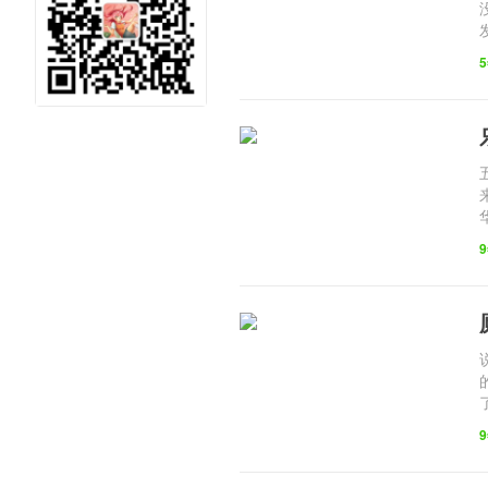
元社区 二
次元泛娱